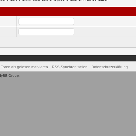
e Foren als gelesen markieren
RSS-Synchronisation
Datenschutzerklärung
MyBB Group
.