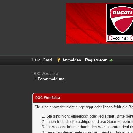
Hallo, Gast!
Anmelden
Registrieren
DOC-Westfalica
Forenmeldung
DOC-Westfalica
Sie sind entweder nicht eingeloggt oder Ihnen fehlt die B
Sie sind nicht eingeloggt oder registriert. Bitte 
Ihnen fehlt die Berechtigung, diese Seite zu betr
Ihr Account könnte durch den Administrator deaktiv
Sie rufen diese Seite direkt auf, anstatt das ent