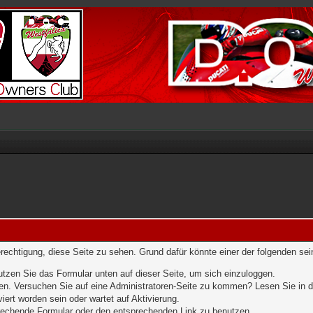
erechtigung, diese Seite zu sehen. Grund dafür könnte einer der folgenden sei
benutzen Sie das Formular unten auf dieser Seite, um sich einzuloggen.
eten. Versuchen Sie auf eine Administratoren-Seite zu kommen? Lesen Sie in d
iert worden sein oder wartet auf Aktivierung.
sprechende Formular oder den entsprechenden Link zu benutzen.