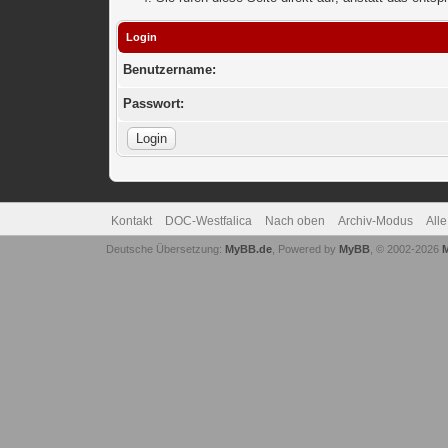
Login
Benutzername:
Passwort:
Kontakt
DOC-Westfalica
Nach oben
Archiv-Modus
All
Deutsche Übersetzung:
MyBB.de
, Powered by
MyBB
, © 2002-2026