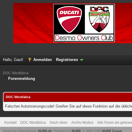
Hallo, Gast!
Anmelden
Registrieren
DOC-Westfalica
Forenmeldung
DOC-Westfalica
Falscher Autorisierungscode! Greifen Sie auf diese Funktion auf die übli
Kontakt
DOC-Westfalica
Nach oben
Archiv-Modus
Alle Foren als geles
Deutsche Übersetzung:
MyBB.de
, Powered by
MyBB
, © 2002-2026
MyBB Group
.