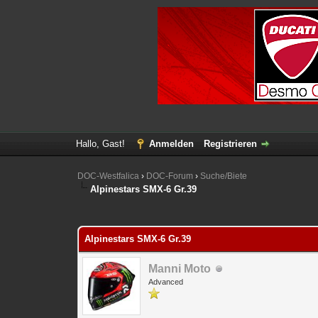
Hallo, Gast!
Anmelden
Registrieren
DOC-Westfalica
›
DOC-Forum
›
Suche/Biete
Alpinestars SMX-6 Gr.39
0 Bewertung(en) - 0 im Durchschnitt
1
2
3
4
5
Alpinestars SMX-6 Gr.39
Manni Moto
Advanced