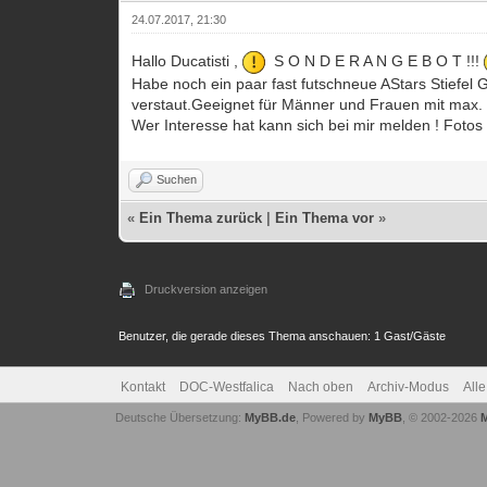
24.07.2017, 21:30
Hallo Ducatisti ,
S O N D E R A N G E B O T !!!
Habe noch ein paar fast futschneue AStars Stiefel
verstaut.Geeignet für Männer und Frauen mit max. 
Wer Interesse hat kann sich bei mir melden ! Fotos
Suchen
«
Ein Thema zurück
|
Ein Thema vor
»
Druckversion anzeigen
Benutzer, die gerade dieses Thema anschauen: 1 Gast/Gäste
Kontakt
DOC-Westfalica
Nach oben
Archiv-Modus
All
Deutsche Übersetzung:
MyBB.de
, Powered by
MyBB
, © 2002-2026