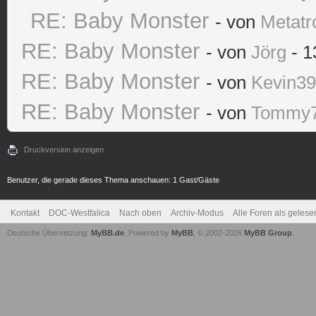
RE: Baby Monster
- von
Metatr
RE: Baby Monster
- von
Jörg
- 1
RE: Baby Monster
- von
Kevin3
RE: Baby Monster
- von
Tommy
Druckversion anzeigen
Benutzer, die gerade dieses Thema anschauen: 1 Gast/Gäste
Kontakt
DOC-Westfalica
Nach oben
Archiv-Modus
Alle Foren als geles
Deutsche Übersetzung:
MyBB.de
, Powered by
MyBB
, © 2002-2026
MyBB Group
.