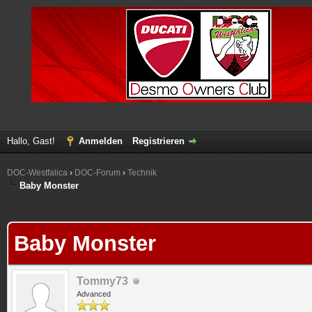
Hallo, Gast!
Anmelden
Registrieren
DOC-Westfalica
›
DOC-Forum
›
Technik
Baby Monster
 im Durchschnitt
Baby Monster
Tommy73
Advanced