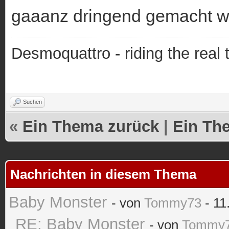
gaaanz dringend gemacht w
Desmoquattro - riding the real 
Suchen
«
Ein Thema zurück
|
Ein Th
Nachrichten in diesem Thema
Baby Monster
- von
Tommy73
- 11
RE: Baby Monster
- von
Tommy