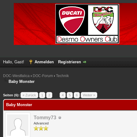
Hallo, Gast!
Anmelden
Registrieren
DOC-Westfalica
›
DOC-Forum
›
Technik
Baby Monster
 im Durchschnitt
Seiten (6):
« Zurück
1
2
3
4
5
6
Weiter »
Baby Monster
Tommy73
Advanced