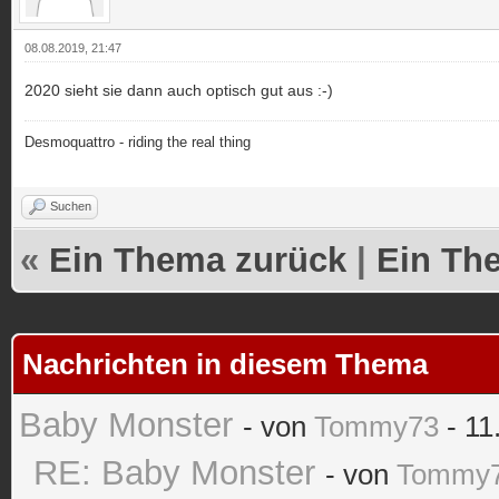
08.08.2019, 21:47
2020 sieht sie dann auch optisch gut aus :-)
Desmoquattro - riding the real thing
Suchen
«
Ein Thema zurück
|
Ein Th
Nachrichten in diesem Thema
Baby Monster
- von
Tommy73
- 11
RE: Baby Monster
- von
Tommy