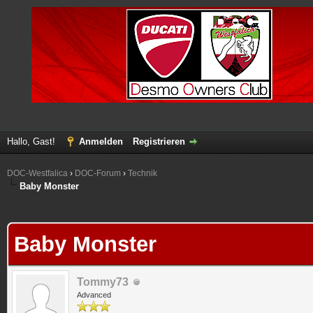
Hallo, Gast!
Anmelden
Registrieren
DOC-Westfalica
›
DOC-Forum
›
Technik
Baby Monster
 im Durchschnitt
Baby Monster
Tommy73
Advanced