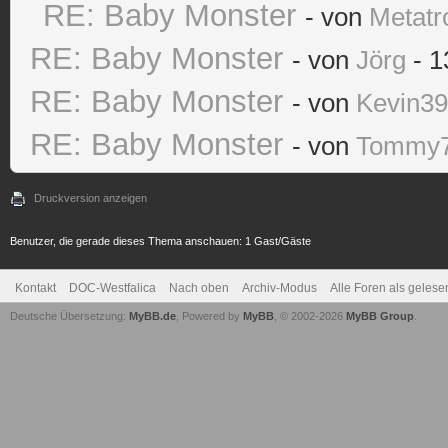
RE: Baby Monster
- von
Metatr
RE: Baby Monster
- von
Jörg
- 1
RE: Baby Monster
- von
Kevin3
RE: Baby Monster
- von
Tommy
Druckversion anzeigen
Benutzer, die gerade dieses Thema anschauen: 1 Gast/Gäste
Kontakt
DOC-Westfalica
Nach oben
Archiv-Modus
Alle Foren als geles
Deutsche Übersetzung:
MyBB.de
, Powered by
MyBB
, © 2002-2026
MyBB Group
.