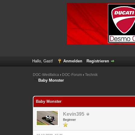
Hallo, Gast!
Anmelden
Registrieren
DOC-Westfalica
›
DOC-Forum
›
Technik
Baby Monster
1 Bewertung(en) - 5 im Durchschnitt
1
2
3
4
5
Baby Monster
Kevin395
Beginner