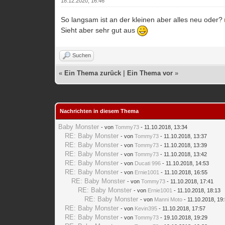
18.12.2020, 16:46
So langsam ist an der kleinen aber alles neu oder?
Sieht aber sehr gut aus
Suchen
«
Ein Thema zurück
|
Ein Thema vor
»
Nachrichten in diesem Thema
Baby Monster
- von
Tommy73
- 11.10.2018, 13:34
RE: Baby Monster
- von
Tommy73
- 11.10.2018, 13:37
RE: Baby Monster
- von
Tommy73
- 11.10.2018, 13:39
RE: Baby Monster
- von
Tommy73
- 11.10.2018, 13:42
RE: Baby Monster
- von
Ducati 996
- 11.10.2018, 14:53
RE: Baby Monster
- von
Ernie1001
- 11.10.2018, 16:55
RE: Baby Monster
- von
Tommy73
- 11.10.2018, 17:41
RE: Baby Monster
- von
Ernie1001
- 11.10.2018, 18:13
RE: Baby Monster
- von
Manni Moto
- 11.10.2018, 19
RE: Baby Monster
- von
Kevin395
- 11.10.2018, 17:57
RE: Baby Monster
- von
Tommy73
- 19.10.2018, 19:29