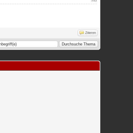
#53
Zitieren