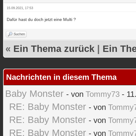
15.09.2021, 17:53
Dafür hast du doch jetzt eine Multi ?
Suchen
«
Ein Thema zurück
|
Ein Th
Nachrichten in diesem Thema
Baby Monster
- von
Tommy73
- 11
RE: Baby Monster
- von
Tommy
RE: Baby Monster
- von
Tommy
RE: Baby Monster
- von
Tommy