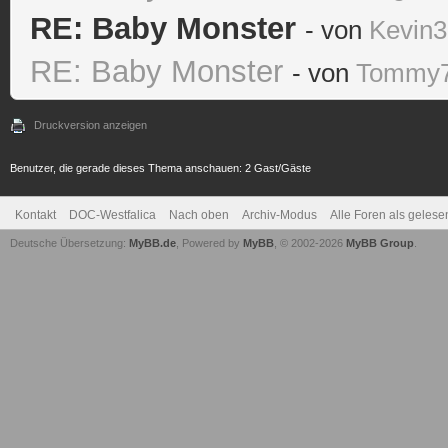
RE: Baby Monster
- von
Kevin
RE: Baby Monster
- von
Tommy
Druckversion anzeigen
Benutzer, die gerade dieses Thema anschauen: 2 Gast/Gäste
Kontakt
DOC-Westfalica
Nach oben
Archiv-Modus
Alle Foren als geles
Deutsche Übersetzung:
MyBB.de
, Powered by
MyBB
, © 2002-2026
MyBB Group
.