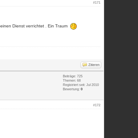
#171
einen Dienst verrichtet . Ein Traum
Zitieren
Beiträge: 725
Themen: 68
Registriert seit: Jul 2010
Bewertung:
0
#172