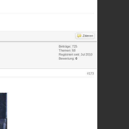
Zitieren
Beiträge: 725
Themen: 68
Registriert seit: Jul 2010
Bewertung:
0
#173