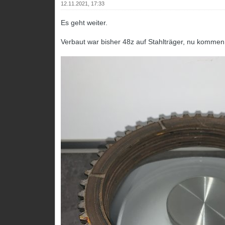
12.11.2021, 17:33
Es geht weiter.
Verbaut war bisher 48z auf Stahlträger, nu kommen 