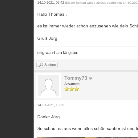
14.10.2021, 08:42
(Dieser Beitrag wurde zuletzt bearbeitet: 14.10.20
Hallo Thomas ,
es ist immer wieder schön anzusehen wie dein Schä
Gruß Jörg
eilig währt am längsten
Suchen
Tommy73
Advanced
14.10.2021, 13:25
Danke Jörg
So schaut es aus wenn alles schön sauber ist und f