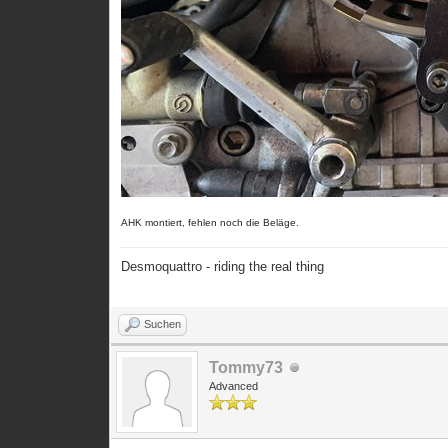
AHK montiert, fehlen noch die Beläge.
Desmoquattro - riding the real thing
Suchen
Tommy73
Advanced