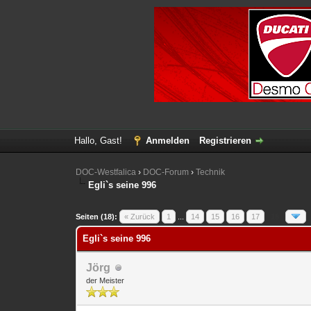
Hallo, Gast!
Anmelden
Registrieren
DOC-Westfalica
›
DOC-Forum
›
Technik
Egli`s seine 996
1 Bewertung(en) - 5 im Durchschnitt
1
2
3
4
5
Seiten (18):
« Zurück
1
...
14
15
16
17
18
Egli`s seine 996
Jörg
der Meister